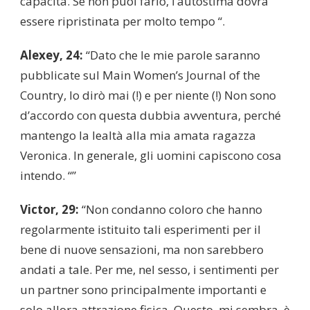
capacità. Se non puoi farlo, l’autostima dovrà
essere ripristinata per molto tempo “.
Alexey, 24:
“Dato che le mie parole saranno
pubblicate sul Main Women’s Journal of the
Country, lo dirò mai (!) e per niente (!) Non sono
d’accordo con questa dubbia avventura, perché
mantengo la lealtà alla mia amata ragazza
Veronica. In generale, gli uomini capiscono cosa
intendo. “”
Victor, 29:
“Non condanno coloro che hanno
regolarmente istituito tali esperimenti per il
bene di nuove sensazioni, ma non sarebbero
andati a tale. Per me, nel sesso, i sentimenti per
un partner sono principalmente importanti e
solo allora attrazione fisica. Questo, mi sembra, è