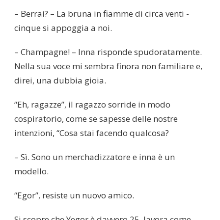
– Berrai? – La bruna in fiamme di circa venti -
cinque si appoggia a noi.
– Champagne! – Inna risponde spudoratamente.
Nella sua voce mi sembra finora non familiare e,
direi, una dubbia gioia.
“Eh, ragazze”, il ragazzo sorride in modo
cospiratorio, come se sapesse delle nostre
intenzioni, “Cosa stai facendo qualcosa?
– Sì. Sono un merchadizzatore e inna è un
modello.
“Egor”, resiste un nuovo amico.
Si scopre che Yegor è davvero 25, lavora come